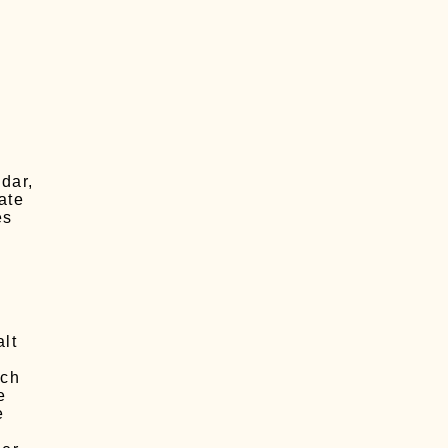
dar,
ate
es
lt
ich
e
e