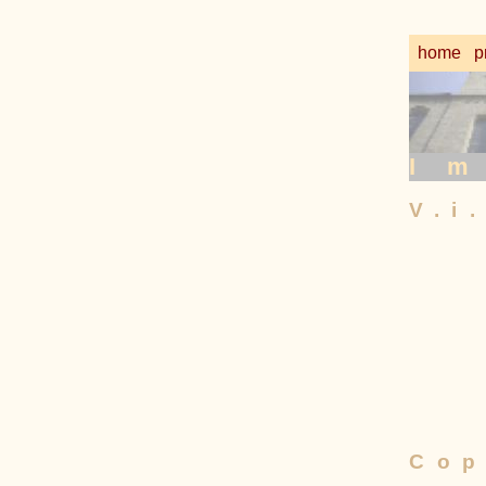
home
p
I
V.i
Cop