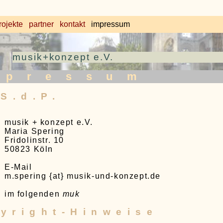
rojekte
partner
kontakt
impressum
musik+konzept e.V.
mpressum
.S.d.P.
musik + konzept e.V.
Maria Spering
Fridolinstr. 10
50823 Köln
E-Mail
m.spering {at} musik-und-konzept.de
im folgenden
muk
yright-Hinweise