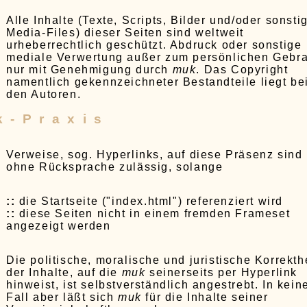
Alle Inhalte (Texte, Scripts, Bilder und/oder sonsti
Media-Files) dieser Seiten sind weltweit
urheberrechtlich geschützt. Abdruck oder sonstige
mediale Verwertung außer zum persönlichen Gebr
nur mit Genehmigung durch
muk
. Das Copyright
namentlich gekennzeichneter Bestandteile liegt be
den Autoren.
k-Praxis
Verweise, sog. Hyperlinks, auf diese Präsenz sind
ohne Rücksprache zulässig, solange
::
die Startseite ("index.html") referenziert wird
::
diese Seiten nicht in einem fremden Frameset
angezeigt werden
Die politische, moralische und juristische Korrekth
der Inhalte, auf die
muk
seinerseits per Hyperlink
hinweist, ist selbstverständlich angestrebt. In kei
Fall aber läßt sich
muk
für die Inhalte seiner